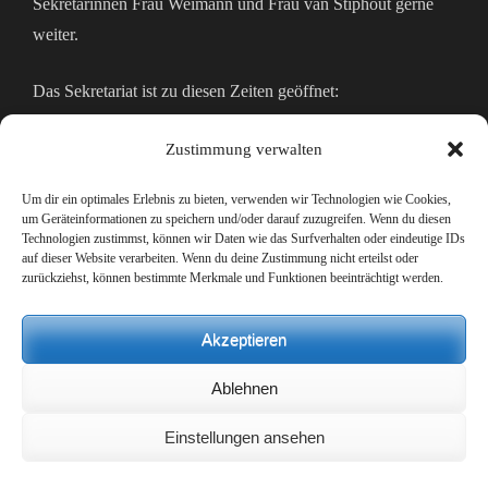
Sekretärinnen Frau Weimann und Frau van Stiphout gerne
weiter.
Das Sekretariat ist zu diesen Zeiten geöffnet:
Montags bis Freitags 07:30 – 14:00 Uhr
Zustimmung verwalten
Mo, Mi und Do zusätzlich bis 15:30 Uhr
Um dir ein optimales Erlebnis zu bieten, verwenden wir Technologien wie Cookies,
um Geräteinformationen zu speichern und/oder darauf zuzugreifen. Wenn du diesen
Technologien zustimmst, können wir Daten wie das Surfverhalten oder eindeutige IDs
IMPRESSUM & DATENSCHUTZERKLÄRUNG
auf dieser Website verarbeiten. Wenn du deine Zustimmung nicht erteilst oder
zurückziehst, können bestimmte Merkmale und Funktionen beeinträchtigt werden.
Impressum
Akzeptieren
Datenschutzerklärung
Ablehnen
Einstellungen ansehen
Copyright ©2026
Krupp-Gymnasium Europaschule
.
Education Zone |