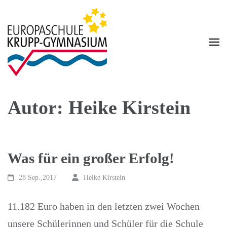
Zum
Inhalt
springen
(Enter
drücken)
Homepage des Krupp-Gymnasium Europaschule
Krupp-Gymnasium
Europaschule
Autor:
Heike Kirstein
Was für ein großer Erfolg!
28 Sep.,2017
Heike Kirstein
11.182 Euro haben in den letzten zwei Wochen
unsere Schülerinnen und Schüler für die Schule