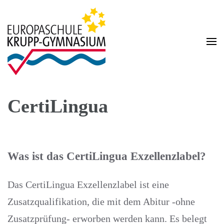
Zum
Inhalt
springen
(Enter
drücken)
Homepage des Krupp-Gymnasium Europaschule
Krupp-Gymnasium
Europaschule
CertiLingua
Was ist das CertiLingua Exzellenzlabel?
Das CertiLingua Exzellenzlabel ist eine
Zusatzqualifikation, die mit dem Abitur -ohne
Zusatzprüfung- erworben werden kann. Es belegt