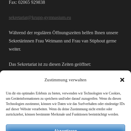
Fax: 02065 929838
sekretariat@krupp-gymnasium.eu
Während der regulären Öffnungszeiten helfen Ihnen unsere
Sekretärinnen Frau Weimann und Frau van Stiphout gerne
weiter.
Das Sekretariat ist zu diesen Zeiten geöffnet:
Montags bis Freitags 07:30 – 14:00 Uhr
Zustimmung verwalten
Mo, Mi und Do zusätzlich bis 15:30 Uhr
Um dir ein optimales Erlebnis zu bieten, verwenden wir Technologien wie Cookies,
um Geräteinformationen zu speichern und/oder darauf zuzugreifen. Wenn du diesen
Technologien zustimmst, können wir Daten wie das Surfverhalten oder eindeutige IDs
IMPRESSUM & DATENSCHUTZERKLÄRUNG
auf dieser Website verarbeiten. Wenn du deine Zustimmung nicht erteilst oder
zurückziehst, können bestimmte Merkmale und Funktionen beeinträchtigt werden.
Impressum
Akzeptieren