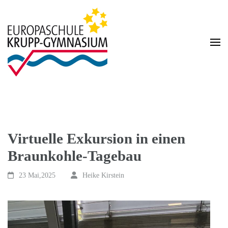
Zum
Inhalt
springen
(Enter
drücken)
Homepage des Krupp-Gymnasium Europaschule
Krupp-Gymnasium
Europaschule
Virtuelle Exkursion in einen
Braunkohle-Tagebau
23 Mai,2025
Heike Kirstein