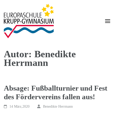
Zum
Inhalt
springen
(Enter
drücken)
Homepage des Krupp-Gymnasium Europaschule
Krupp-Gymnasium
Europaschule
Autor:
Benedikte
Herrmann
Absage: Fußballturnier und Fest
des Fördervereins fallen aus!
14 März,2020
Benedikte Herrmann