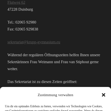
Flutweg 62
47228 Duisburg
Tel.: 02065 92980
Fax: 02065 929838
sekretariat@krupp-gymnasium.eu
Während der regulären Öffnungszeiten helfen Ihnen unsere
Sekretärinnen Frau Weimann und Frau van Stiphout gerne
weiter.
Das Sekretariat ist zu diesen Zeiten geöffnet:
Montags bis Freitags 07:30 – 14:00 Uhr
Zustimmung verwalten
Mo, Mi und Do zusätzlich bis 15:30 Uhr
Um dir ein optimales Erlebnis zu bieten, verwenden wir Technologien wie Cookies,
um Geräteinformationen zu speichern und/oder darauf zuzugreifen. Wenn du diesen