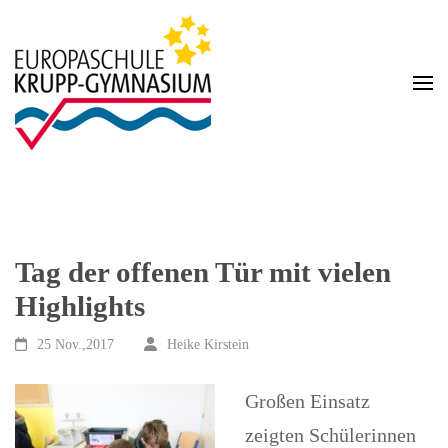
Zum
Inhalt
springen
(Enter
drücken)
Homepage des Krupp-Gymnasium Europaschule
Krupp-Gymnasium
Europaschule
Tag der offenen Tür mit vielen
Highlights
25 Nov.,2017
Heike Kirstein
Großen Einsatz
zeigten Schülerinnen