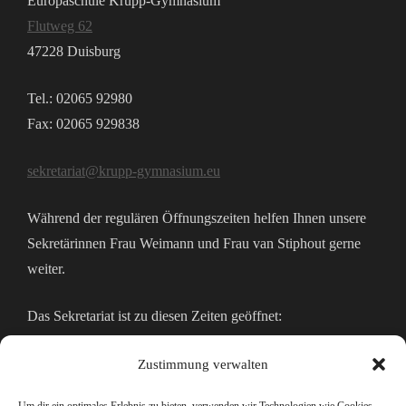
Europaschule Krupp-Gymnasium
Flutweg 62
47228 Duisburg
Tel.: 02065 92980
Fax: 02065 929838
sekretariat@krupp-gymnasium.eu
Während der regulären Öffnungszeiten helfen Ihnen unsere
Sekretärinnen Frau Weimann und Frau van Stiphout gerne
weiter.
Das Sekretariat ist zu diesen Zeiten geöffnet:
Montags bis Freitags 07:30 – 14:00 Uhr
Zustimmung verwalten
Mo, Mi und Do zusätzlich bis 15:30 Uhr