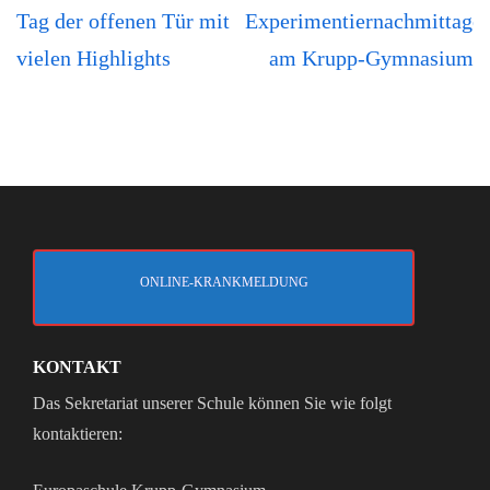
Beitragsnavigation
Tag der offenen Tür mit
Experimentiernachmittage
vielen Highlights
am Krupp-Gymnasium
ONLINE-KRANKMELDUNG
KONTAKT
Das Sekretariat unserer Schule können Sie wie folgt
kontaktieren: