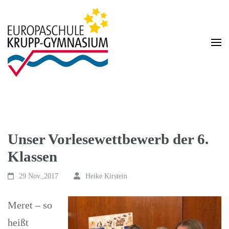
Zum
Inhalt
springen
(Enter
drücken)
Homepage des Krupp-Gymnasium Europaschule
Krupp-Gymnasium
Europaschule
Unser Vorlesewettbewerb der 6.
Klassen
29 Nov.,2017
Heike Kirstein
Meret – so
heißt